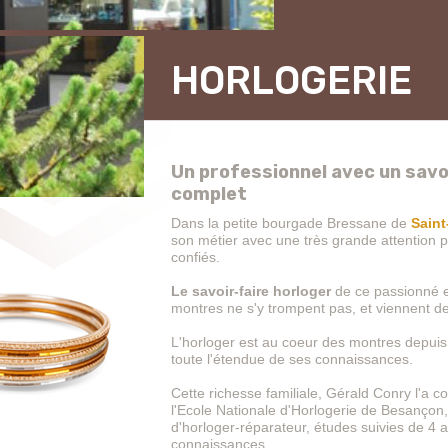
HORLOGERIE
Un professionnel avec un savo
complet
Dans la petite bourgade Bressane de
Saint
son métier avec une très grande attention p
confiés.
Le savoir-faire horloger
de ce passionné es
montres ne s'y trompent pas, et viennent d
L'horloger est au coeur des montres depuis t
toute l'étendue de ses connaissances.
Cette richesse familiale, Gérald Conry l'a 
l'Ecole Nationale d'Horlogerie de Besançon, à
d'horloger-réparateur, études suivies de 4 
connaissances.