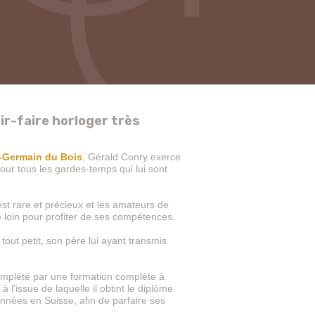
ir-faire horloger très
-Germain du Bois
, Gérald Conry exerce
our tous les gardes-temps qui lui sont
t rare et précieux et les amateurs de
e loin pour profiter de ses compétences.
out petit, son père lui ayant transmis
complété par une formation complète à
 l'issue de laquelle il obtint le diplôme
années en Suisse, afin de parfaire ses