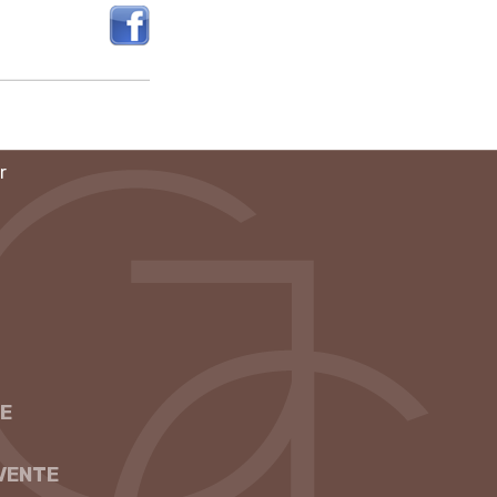
r
E
VENTE