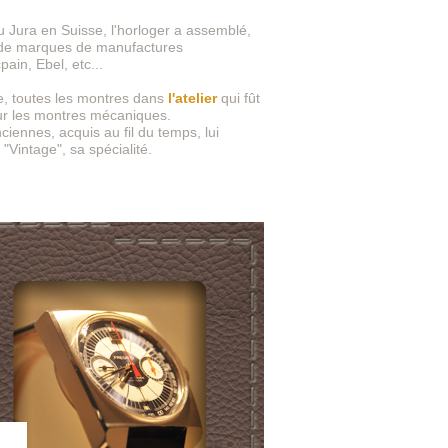
Jura en Suisse, l'horloger a assemblé,
s de marques de manufactures
ain, Ebel, etc...
re, toutes les montres dans
l'atelier
qui fût
our les montres mécaniques.
iennes, acquis au fil du temps, lui
"Vintage", sa spécialité.